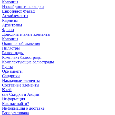
Колонны
Изосайдинг и накладки
Европласт Фасад
Антаблементы
Карнизы
Архитравы
Фризы
Дополнительные элементы
Колонны
Оконные обрамления
Пилястры
Балюстрады
Комплект балюстрады
Комплектующие балюстрады
Русты
Орнаменты
Сандрики
Накладные элементы
Составные элементы
Клей
sale
Скидки и Акции!
Информация
Как нас найти?
Информация о доставке
Возврат товара