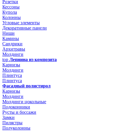
Розетки
Кессоны
Купола
Колонны
Угловые элементы
Декоративные панели
Ниши
Камины
Сандрики
Архитравы
Молдинги
top
Лепнина из композита
Карнизы
Молдинги
Плинтуса
Плинтуса
Фасадный полистирол
Карнизы
Молдинги
Молдинги цокольные
Подоконники
Русты и боссажи
Замки
Пилястры
Полуколонны