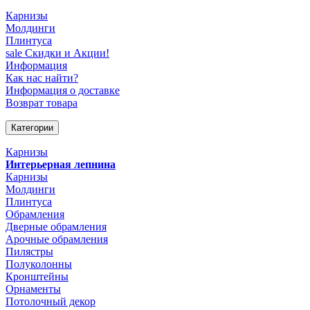
Карнизы
Молдинги
Плинтуса
sale
Скидки и Акции!
Информация
Как нас найти?
Информация о доставке
Возврат товара
Категории
Карнизы
Интерьерная лепнина
Карнизы
Молдинги
Плинтуса
Обрамления
Дверные обрамления
Арочные обрамления
Пилястры
Полуколонны
Кронштейны
Орнаменты
Потолочный декор