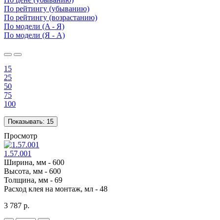
По рейтингу (убыванию)
По рейтингу (возрастанию)
По модели (A - Я)
По модели (Я - A)
15
25
50
75
100
Показывать:
15
Просмотр
1.57.001
Ширина, мм -
600
Высота, мм -
600
Толщина, мм -
69
Расход клея на монтаж, мл -
48
3 787 р.