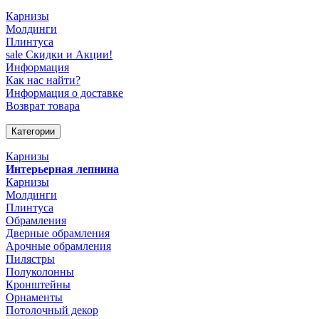
Карнизы
Молдинги
Плинтуса
sale
Скидки и Акции!
Информация
Как нас найти?
Информация о доставке
Возврат товара
Категории
Карнизы
Интерьерная лепнина
Карнизы
Молдинги
Плинтуса
Обрамления
Дверные обрамления
Арочные обрамления
Пилястры
Полуколонны
Кронштейны
Орнаменты
Потолочный декор