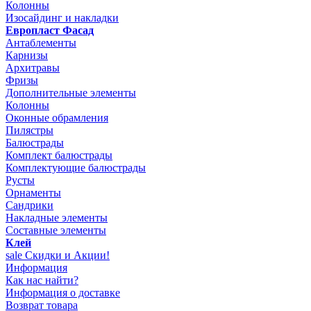
Колонны
Изосайдинг и накладки
Европласт Фасад
Антаблементы
Карнизы
Архитравы
Фризы
Дополнительные элементы
Колонны
Оконные обрамления
Пилястры
Балюстрады
Комплект балюстрады
Комплектующие балюстрады
Русты
Орнаменты
Сандрики
Накладные элементы
Составные элементы
Клей
sale
Скидки и Акции!
Информация
Как нас найти?
Информация о доставке
Возврат товара