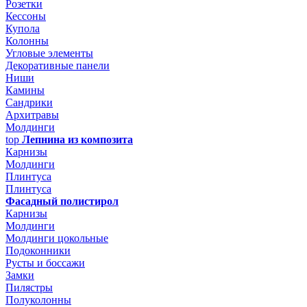
Розетки
Кессоны
Купола
Колонны
Угловые элементы
Декоративные панели
Ниши
Камины
Сандрики
Архитравы
Молдинги
top
Лепнина из композита
Карнизы
Молдинги
Плинтуса
Плинтуса
Фасадный полистирол
Карнизы
Молдинги
Молдинги цокольные
Подоконники
Русты и боссажи
Замки
Пилястры
Полуколонны