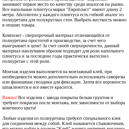
занимают первое место по качеству среди аналогов на рынке.
Все напольные плинтуса марки "Европласт" имеют длину 2
метра. Абсолютно у каждого плинтуса есть гибкий аналог из
полиуретана для полукруглых стен. Выбрать жесткость можно
в опциях товара.
Композит - сверхпрочный материал отличающийся от
полиуретана простотой в производстве, за счет чего
выигрывает в цене! За счет своей сверхпрочности, данный
материал наилучшим образом подходит для роли напольного
плинтуса и за последние годы практически вытеснил
полиуретан с этой роли.
Монтаж изделия выполняется на монтажный клей, при
необходимости можно дополнительно использовать саморезы
или финишные гвоздики для фиксации. Затем все неровности
шпаклюются и все вместе красится.
Важно!
Все изделия с завода покрыты белым грунтом и
требуют покраски после монтажа, вне зависимости от выбора
конечного цвета!
Любые изделия из полиуретана требуют специального клея
для соединения между собой. Клей называется стыковочным,
его можно найти в разделе "Клей" нашего интернет-магазина.