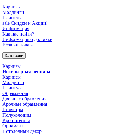
Карнизы
Молдинги
Плинтуса
sale
Скидки и Акции!
Информация
Как нас найти?
Информация о доставке
Возврат товара
Категории
Карнизы
Интерьерная лепнина
Карнизы
Молдинги
Плинтуса
Обрамления
Дверные обрамления
Арочные обрамления
Пилястры
Полуколонны
Кронштейны
Орнаменты
Потолочный декор