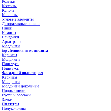
Розетки
Кессоны
Купола
Колонны
Угловые элементы
Декоративные панели
Ниши
Камины
Сандрики
Архитравы
Молдинги
top
Лепнина из композита
Карнизы
Молдинги
Плинтуса
Плинтуса
Фасадный полистирол
Карнизы
Молдинги
Молдинги цокольные
Подоконники
Русты и боссажи
Замки
Пилястры
Полуколонны