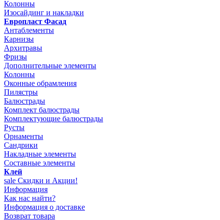
Колонны
Изосайдинг и накладки
Европласт Фасад
Антаблементы
Карнизы
Архитравы
Фризы
Дополнительные элементы
Колонны
Оконные обрамления
Пилястры
Балюстрады
Комплект балюстрады
Комплектующие балюстрады
Русты
Орнаменты
Сандрики
Накладные элементы
Составные элементы
Клей
sale
Скидки и Акции!
Информация
Как нас найти?
Информация о доставке
Возврат товара