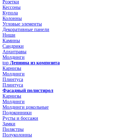
Розетки
Кессоны
Купола
Колонны
Угловые элементы
Декоративные панели
Ниши
Камины
Сандрики
Архитравы
Молдинги
top
Лепнина из композита
Карнизы
Молдинги
Плинтуса
Плинтуса
Фасадный полистирол
Карнизы
Молдинги
Молдинги цокольные
Подоконники
Русты и боссажи
Замки
Пилястры
Полуколонны