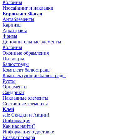
Колонны
Изосайдинг и накладки
Европласт Фасад
Антаблементы
Карнизы
Архитравы
Фризы
Дополнительные элементы
Колонны
Оконные обрамления
Пилястры
Балюстрады
Комплект балюстрады
Комплектующие балюстрады
Русты
Орнаменты
Сандрики
Накладные элементы
Составные элементы
Клей
sale
Скидки и Акции!
Информация
Как нас найти?
Информация о доставке
Возврат товара