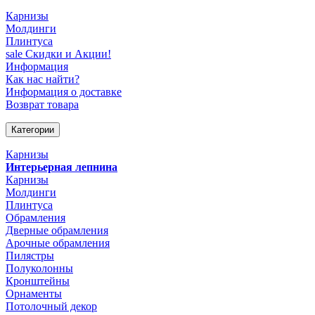
Карнизы
Молдинги
Плинтуса
sale
Скидки и Акции!
Информация
Как нас найти?
Информация о доставке
Возврат товара
Категории
Карнизы
Интерьерная лепнина
Карнизы
Молдинги
Плинтуса
Обрамления
Дверные обрамления
Арочные обрамления
Пилястры
Полуколонны
Кронштейны
Орнаменты
Потолочный декор