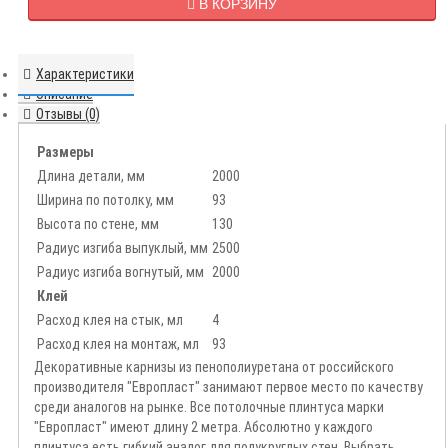
В КОРЗИНУ
Характеристики
Описание
Отзывы (0)
Размеры
Длина детали, мм
2000
Ширина по потолку, мм
93
Высота по стене, мм
130
Радиус изгиба выпуклый, мм
2500
Радиус изгиба вогнутый, мм
2000
Клей
Расход клея на стык, мл
4
Расход клея на монтаж, мл
93
Декоративные карнизы из пенополиуретана от российского
производителя "Европласт" занимают первое место по качеству
среди аналогов на рынке. Все потолочные плинтуса марки
"Европласт" имеют длину 2 метра. Абсолютно у каждого
плинтуса есть гибкий аналог для полукруглых стен. Выбрать