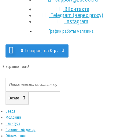
ВКонтакте
Telegram (черех proxy)
Instagram
График работы магазина
0
Tоваров,
на
0 р.
В корзине пусто!
Везде
Везде
Молдинги
Плинтуса
Потолочный декор
Обрамления