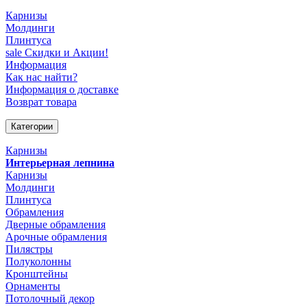
Карнизы
Молдинги
Плинтуса
sale
Скидки и Акции!
Информация
Как нас найти?
Информация о доставке
Возврат товара
Категории
Карнизы
Интерьерная лепнина
Карнизы
Молдинги
Плинтуса
Обрамления
Дверные обрамления
Арочные обрамления
Пилястры
Полуколонны
Кронштейны
Орнаменты
Потолочный декор