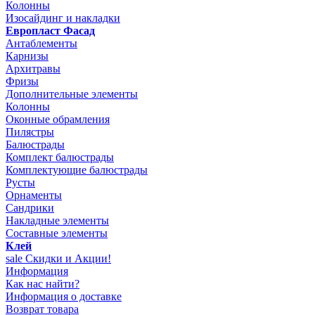
Колонны
Изосайдинг и накладки
Европласт Фасад
Антаблементы
Карнизы
Архитравы
Фризы
Дополнительные элементы
Колонны
Оконные обрамления
Пилястры
Балюстрады
Комплект балюстрады
Комплектующие балюстрады
Русты
Орнаменты
Сандрики
Накладные элементы
Составные элементы
Клей
sale
Скидки и Акции!
Информация
Как нас найти?
Информация о доставке
Возврат товара