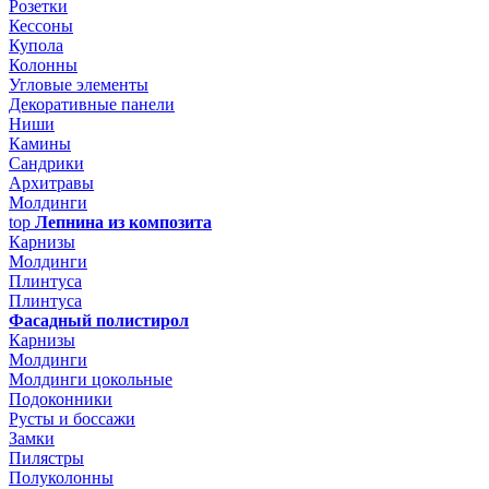
Розетки
Кессоны
Купола
Колонны
Угловые элементы
Декоративные панели
Ниши
Камины
Сандрики
Архитравы
Молдинги
top
Лепнина из композита
Карнизы
Молдинги
Плинтуса
Плинтуса
Фасадный полистирол
Карнизы
Молдинги
Молдинги цокольные
Подоконники
Русты и боссажи
Замки
Пилястры
Полуколонны