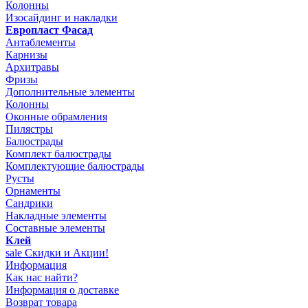
Колонны
Изосайдинг и накладки
Европласт Фасад
Антаблементы
Карнизы
Архитравы
Фризы
Дополнительные элементы
Колонны
Оконные обрамления
Пилястры
Балюстрады
Комплект балюстрады
Комплектующие балюстрады
Русты
Орнаменты
Сандрики
Накладные элементы
Составные элементы
Клей
sale
Скидки и Акции!
Информация
Как нас найти?
Информация о доставке
Возврат товара