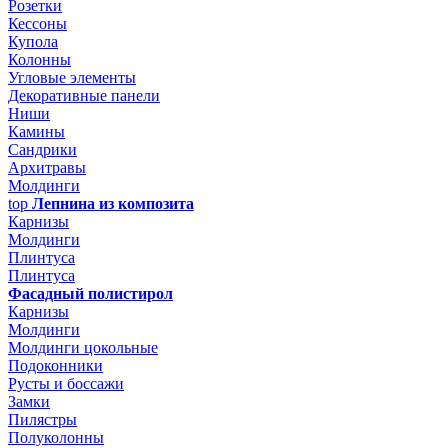
Розетки
Кессоны
Купола
Колонны
Угловые элементы
Декоративные панели
Ниши
Камины
Сандрики
Архитравы
Молдинги
top
Лепнина из композита
Карнизы
Молдинги
Плинтуса
Плинтуса
Фасадный полистирол
Карнизы
Молдинги
Молдинги цокольные
Подоконники
Русты и боссажи
Замки
Пилястры
Полуколонны