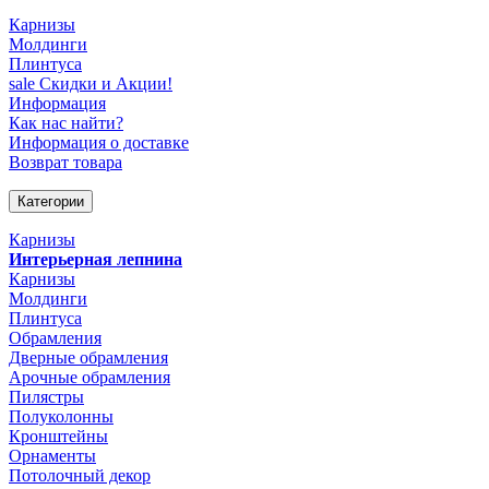
Карнизы
Молдинги
Плинтуса
sale
Скидки и Акции!
Информация
Как нас найти?
Информация о доставке
Возврат товара
Категории
Карнизы
Интерьерная лепнина
Карнизы
Молдинги
Плинтуса
Обрамления
Дверные обрамления
Арочные обрамления
Пилястры
Полуколонны
Кронштейны
Орнаменты
Потолочный декор