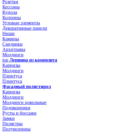
Розетки
Кессоны
Купола
Колонны
Угловые элементы
Декоративные панели
Ниши
Камины
Сандрики
Архитравы
Молдинги
top
Лепнина из композита
Карнизы
Молдинги
Плинтуса
Плинтуса
Фасадный полистирол
Карнизы
Молдинги
Молдинги цокольные
Подоконники
Русты и боссажи
Замки
Пилястры
Полуколонны