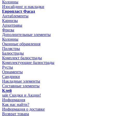
Колонны
Изосайдинг и накладки
Европласт Фасад
Антаблементы
Карнизы
Архитравы
Фризы
Дополнительные элементы
Колонны
Оконные обрамления
Пилястры
Балюстрады
Комплект балюстрады
Комплектующие балюстрады
Русты
Орнаменты
Сандрики
Накладные элементы
Составные элементы
Клей
sale
Скидки и Акции!
Информация
Как нас найти?
Информация о доставке
Возврат товара