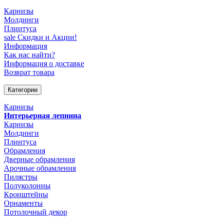
Карнизы
Молдинги
Плинтуса
sale
Скидки и Акции!
Информация
Как нас найти?
Информация о доставке
Возврат товара
Категории
Карнизы
Интерьерная лепнина
Карнизы
Молдинги
Плинтуса
Обрамления
Дверные обрамления
Арочные обрамления
Пилястры
Полуколонны
Кронштейны
Орнаменты
Потолочный декор