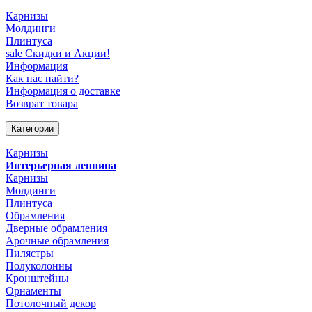
Карнизы
Молдинги
Плинтуса
sale
Скидки и Акции!
Информация
Как нас найти?
Информация о доставке
Возврат товара
Категории
Карнизы
Интерьерная лепнина
Карнизы
Молдинги
Плинтуса
Обрамления
Дверные обрамления
Арочные обрамления
Пилястры
Полуколонны
Кронштейны
Орнаменты
Потолочный декор