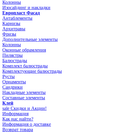
Колонны
Изосайдинг и накладки
Европласт Фасад
Антаблементы
Карнизы
Архитравы
Фризы
Дополнительные элементы
Колонны
Оконные обрамления
Пилястры
Балюстрады
Комплект балюстрады
Комплектующие балюстрады
Русты
Орнаменты
Сандрики
Накладные элементы
Составные элементы
Клей
sale
Скидки и Акции!
Информация
Как нас найти?
Информация о доставке
Возврат товара