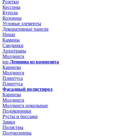
Розетки
Кессоны
Купола
Колонны
Угловые элементы
Декоративные панели
Ниши
Камины
Сандрики
Архитравы
Молдинги
top
Лепнина из композита
Карнизы
Молдинги
Плинтуса
Плинтуса
Фасадный полистирол
Карнизы
Молдинги
Молдинги цокольные
Подоконники
Русты и боссажи
Замки
Пилястры
Полуколонны