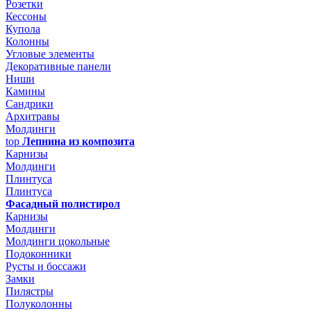
Розетки
Кессоны
Купола
Колонны
Угловые элементы
Декоративные панели
Ниши
Камины
Сандрики
Архитравы
Молдинги
top
Лепнина из композита
Карнизы
Молдинги
Плинтуса
Плинтуса
Фасадный полистирол
Карнизы
Молдинги
Молдинги цокольные
Подоконники
Русты и боссажи
Замки
Пилястры
Полуколонны