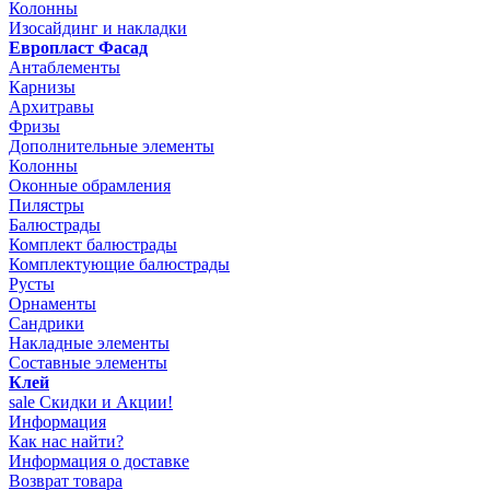
Колонны
Изосайдинг и накладки
Европласт Фасад
Антаблементы
Карнизы
Архитравы
Фризы
Дополнительные элементы
Колонны
Оконные обрамления
Пилястры
Балюстрады
Комплект балюстрады
Комплектующие балюстрады
Русты
Орнаменты
Сандрики
Накладные элементы
Составные элементы
Клей
sale
Скидки и Акции!
Информация
Как нас найти?
Информация о доставке
Возврат товара