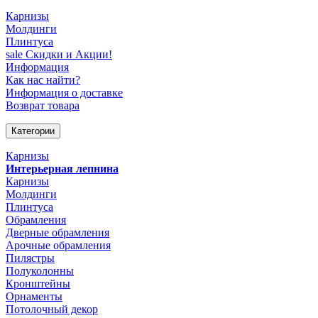
Карнизы
Молдинги
Плинтуса
sale
Скидки и Акции!
Информация
Как нас найти?
Информация о доставке
Возврат товара
Категории
Карнизы
Интерьерная лепнина
Карнизы
Молдинги
Плинтуса
Обрамления
Дверные обрамления
Арочные обрамления
Пилястры
Полуколонны
Кронштейны
Орнаменты
Потолочный декор