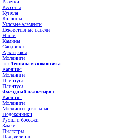
Розетки
Кессоны
Купола
Колонны
Угловые элементы
Декоративные панели
Ниши
Камины
Сандрики
Архитравы
Молдинги
top
Лепнина из композита
Карнизы
Молдинги
Плинтуса
Плинтуса
Фасадный полистирол
Карнизы
Молдинги
Молдинги цокольные
Подоконники
Русты и боссажи
Замки
Пилястры
Полуколонны