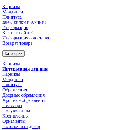
Карнизы
Молдинги
Плинтуса
sale
Скидки и Акции!
Информация
Как нас найти?
Информация о доставке
Возврат товара
Категории
Карнизы
Интерьерная лепнина
Карнизы
Молдинги
Плинтуса
Обрамления
Дверные обрамления
Арочные обрамления
Пилястры
Полуколонны
Кронштейны
Орнаменты
Потолочный декор