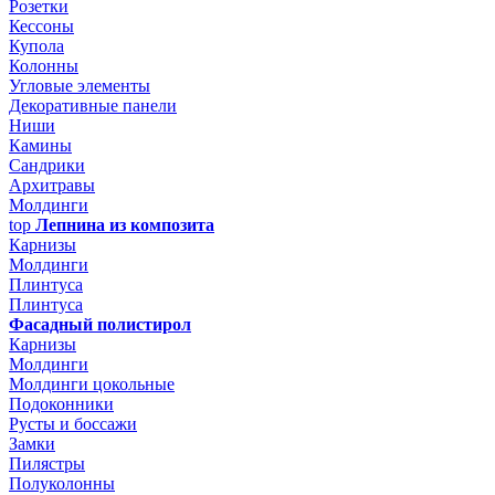
Розетки
Кессоны
Купола
Колонны
Угловые элементы
Декоративные панели
Ниши
Камины
Сандрики
Архитравы
Молдинги
top
Лепнина из композита
Карнизы
Молдинги
Плинтуса
Плинтуса
Фасадный полистирол
Карнизы
Молдинги
Молдинги цокольные
Подоконники
Русты и боссажи
Замки
Пилястры
Полуколонны