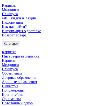
Карнизы
Молдинги
Плинтуса
sale
Скидки и Акции!
Информация
Как нас найти?
Информация о доставке
Возврат товара
Категории
Карнизы
Интерьерная лепнина
Карнизы
Молдинги
Плинтуса
Обрамления
Дверные обрамления
Арочные обрамления
Пилястры
Полуколонны
Кронштейны
Орнаменты
Потолочный декор