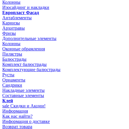
Колонны
Изосайдинг и накладки
Европласт Фасад
Антаблементы
Карнизы
Архитравы
Фризы
Дополнительные элементы
Колонны
Оконные обрамления
Пилястры
Балюстрады
Комплект балюстрады
Комплектующие балюстрады
Русты
Орнаменты
Сандрики
Накладные элементы
Составные элементы
Клей
sale
Скидки и Акции!
Информация
Как нас найти?
Информация о доставке
Возврат товара