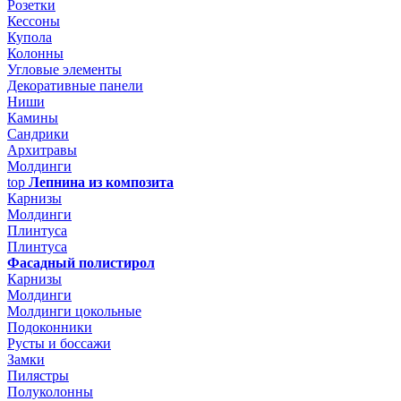
Розетки
Кессоны
Купола
Колонны
Угловые элементы
Декоративные панели
Ниши
Камины
Сандрики
Архитравы
Молдинги
top
Лепнина из композита
Карнизы
Молдинги
Плинтуса
Плинтуса
Фасадный полистирол
Карнизы
Молдинги
Молдинги цокольные
Подоконники
Русты и боссажи
Замки
Пилястры
Полуколонны