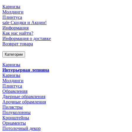
Карнизы
Молдинги
Плинтуса
sale
Скидки и Акции!
Информация
Как нас найти?
Информация о доставке
Возврат товара
Категории
Карнизы
Интерьерная лепнина
Карнизы
Молдинги
Плинтуса
Обрамления
Дверные обрамления
Арочные обрамления
Пилястры
Полуколонны
Кронштейны
Орнаменты
Потолочный декор