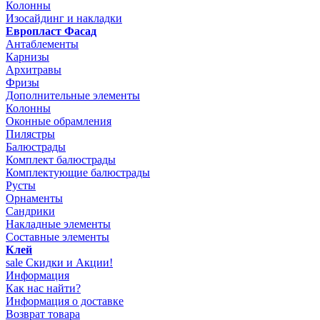
Колонны
Изосайдинг и накладки
Европласт Фасад
Антаблементы
Карнизы
Архитравы
Фризы
Дополнительные элементы
Колонны
Оконные обрамления
Пилястры
Балюстрады
Комплект балюстрады
Комплектующие балюстрады
Русты
Орнаменты
Сандрики
Накладные элементы
Составные элементы
Клей
sale
Скидки и Акции!
Информация
Как нас найти?
Информация о доставке
Возврат товара