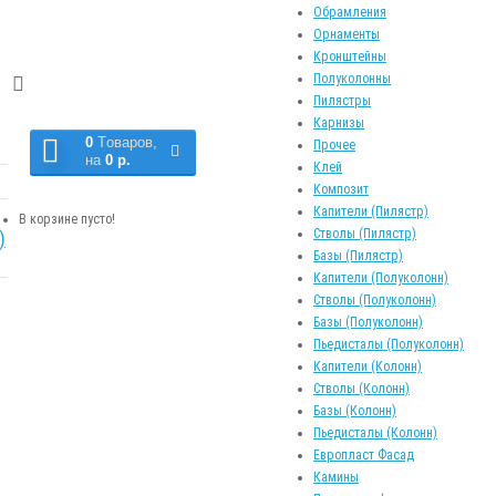
Обрамления
Орнаменты
Кронштейны
-
Полуколонны
Пилястры
Карнизы
0
Tоваров,
Прочее
на
0 р.
Клей
Композит
Капители (Пилястр)
В корзине пусто!
Стволы (Пилястр)
)
Базы (Пилястр)
Капители (Полуколонн)
Стволы (Полуколонн)
Базы (Полуколонн)
Пьедисталы (Полуколонн)
Капители (Колонн)
Стволы (Колонн)
Базы (Колонн)
Пьедисталы (Колонн)
Европласт Фасад
Камины