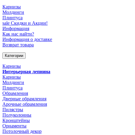
Карнизы
Молдинги
Плинтуса
sale
Скидки и Акции!
Информация
Как нас найти?
Информация о доставке
Возврат товара
Категории
Карнизы
Интерьерная лепнина
Карнизы
Молдинги
Плинтуса
Обрамления
Дверные обрамления
Арочные обрамления
Пилястры
Полуколонны
Кронштейны
Орнаменты
Потолочный декор