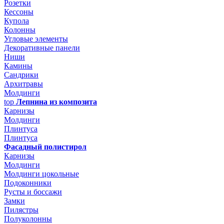
Розетки
Кессоны
Купола
Колонны
Угловые элементы
Декоративные панели
Ниши
Камины
Сандрики
Архитравы
Молдинги
top
Лепнина из композита
Карнизы
Молдинги
Плинтуса
Плинтуса
Фасадный полистирол
Карнизы
Молдинги
Молдинги цокольные
Подоконники
Русты и боссажи
Замки
Пилястры
Полуколонны