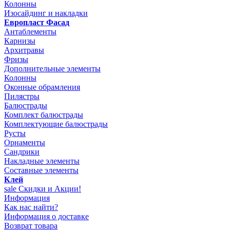
Колонны
Изосайдинг и накладки
Европласт Фасад
Антаблементы
Карнизы
Архитравы
Фризы
Дополнительные элементы
Колонны
Оконные обрамления
Пилястры
Балюстрады
Комплект балюстрады
Комплектующие балюстрады
Русты
Орнаменты
Сандрики
Накладные элементы
Составные элементы
Клей
sale
Скидки и Акции!
Информация
Как нас найти?
Информация о доставке
Возврат товара