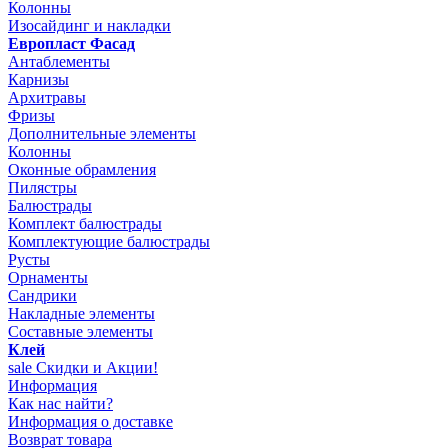
Колонны
Изосайдинг и накладки
Европласт Фасад
Антаблементы
Карнизы
Архитравы
Фризы
Дополнительные элементы
Колонны
Оконные обрамления
Пилястры
Балюстрады
Комплект балюстрады
Комплектующие балюстрады
Русты
Орнаменты
Сандрики
Накладные элементы
Составные элементы
Клей
sale
Скидки и Акции!
Информация
Как нас найти?
Информация о доставке
Возврат товара