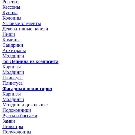
Розетки
Кессоны
Купола
Колонны
Угловые элементы
Декоративные панели
Ниши
Камины
Сандрики
Архитравы
Молдинги
top
Лепнина из композита
Карнизы
Молдинги
Плинтуса
Плинтуса
Фасадный полистирол
Карнизы
Молдинги
Молдинги цокольные
Подоконники
Русты и боссажи
Замки
Пилястры
Полуколонны