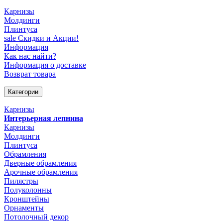
Карнизы
Молдинги
Плинтуса
sale
Скидки и Акции!
Информация
Как нас найти?
Информация о доставке
Возврат товара
Категории
Карнизы
Интерьерная лепнина
Карнизы
Молдинги
Плинтуса
Обрамления
Дверные обрамления
Арочные обрамления
Пилястры
Полуколонны
Кронштейны
Орнаменты
Потолочный декор