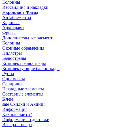
Колонны
Изосайдинг и накладки
Европласт Фасад
Антаблементы
Карнизы
Архитравы
Фризы
Дополнительные элементы
Колонны
Оконные обрамления
Пилястры
Балюстрады
Комплект балюстрады
Комплектующие балюстрады
Русты
Орнаменты
Сандрики
Накладные элементы
Составные элементы
Клей
sale
Скидки и Акции!
Информация
Как нас найти?
Информация о доставке
Возврат товара