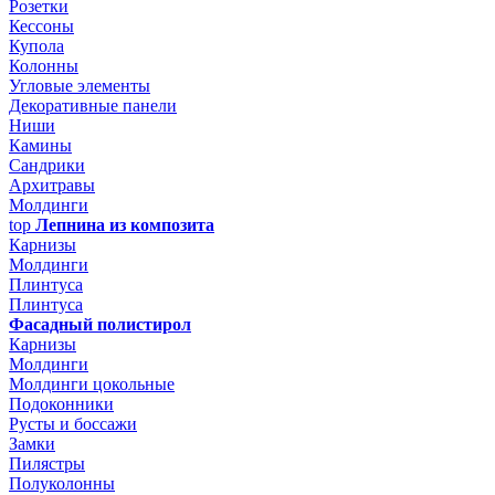
Розетки
Кессоны
Купола
Колонны
Угловые элементы
Декоративные панели
Ниши
Камины
Сандрики
Архитравы
Молдинги
top
Лепнина из композита
Карнизы
Молдинги
Плинтуса
Плинтуса
Фасадный полистирол
Карнизы
Молдинги
Молдинги цокольные
Подоконники
Русты и боссажи
Замки
Пилястры
Полуколонны