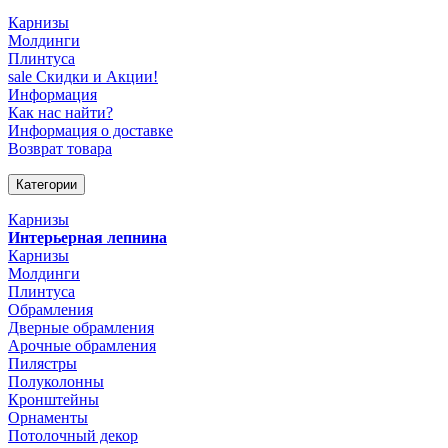
Карнизы
Молдинги
Плинтуса
sale
Скидки и Акции!
Информация
Как нас найти?
Информация о доставке
Возврат товара
Категории
Карнизы
Интерьерная лепнина
Карнизы
Молдинги
Плинтуса
Обрамления
Дверные обрамления
Арочные обрамления
Пилястры
Полуколонны
Кронштейны
Орнаменты
Потолочный декор