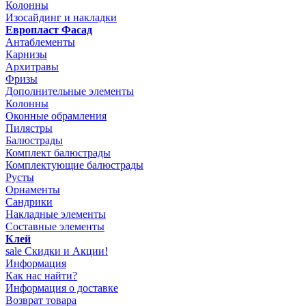
Колонны
Изосайдинг и накладки
Европласт Фасад
Антаблементы
Карнизы
Архитравы
Фризы
Дополнительные элементы
Колонны
Оконные обрамления
Пилястры
Балюстрады
Комплект балюстрады
Комплектующие балюстрады
Русты
Орнаменты
Сандрики
Накладные элементы
Составные элементы
Клей
sale
Скидки и Акции!
Информация
Как нас найти?
Информация о доставке
Возврат товара