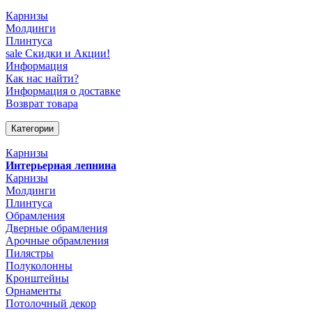
Карнизы
Молдинги
Плинтуса
sale
Скидки и Акции!
Информация
Как нас найти?
Информация о доставке
Возврат товара
Категории
Карнизы
Интерьерная лепнина
Карнизы
Молдинги
Плинтуса
Обрамления
Дверные обрамления
Арочные обрамления
Пилястры
Полуколонны
Кронштейны
Орнаменты
Потолочный декор