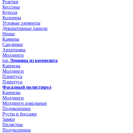
Розетки
Кессоны
Купола
Колонны
Угловые элементы
Декоративные панели
Ниши
Камины
Сандрики
Архитравы
Молдинги
top
Лепнина из композита
Карнизы
Молдинги
Плинтуса
Плинтуса
Фасадный полистирол
Карнизы
Молдинги
Молдинги цокольные
Подоконники
Русты и боссажи
Замки
Пилястры
Полуколонны