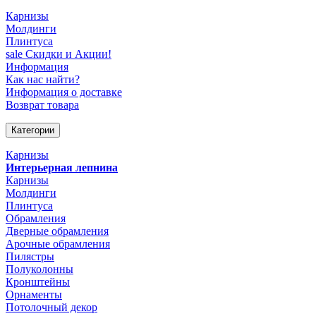
Карнизы
Молдинги
Плинтуса
sale
Скидки и Акции!
Информация
Как нас найти?
Информация о доставке
Возврат товара
Категории
Карнизы
Интерьерная лепнина
Карнизы
Молдинги
Плинтуса
Обрамления
Дверные обрамления
Арочные обрамления
Пилястры
Полуколонны
Кронштейны
Орнаменты
Потолочный декор