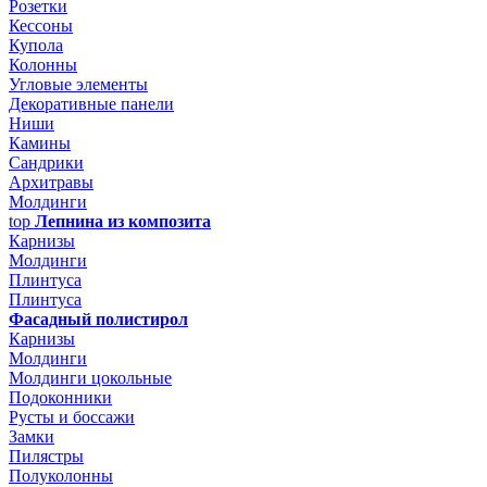
Розетки
Кессоны
Купола
Колонны
Угловые элементы
Декоративные панели
Ниши
Камины
Сандрики
Архитравы
Молдинги
top
Лепнина из композита
Карнизы
Молдинги
Плинтуса
Плинтуса
Фасадный полистирол
Карнизы
Молдинги
Молдинги цокольные
Подоконники
Русты и боссажи
Замки
Пилястры
Полуколонны