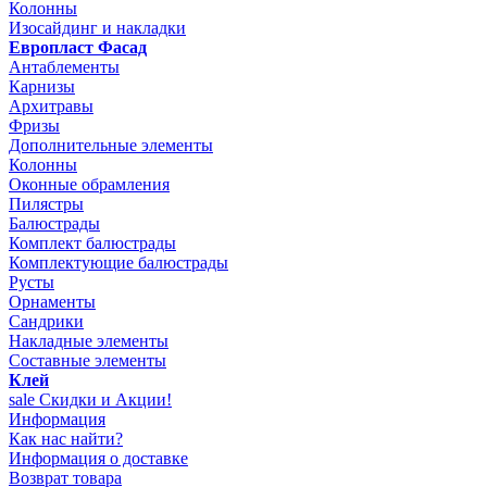
Колонны
Изосайдинг и накладки
Европласт Фасад
Антаблементы
Карнизы
Архитравы
Фризы
Дополнительные элементы
Колонны
Оконные обрамления
Пилястры
Балюстрады
Комплект балюстрады
Комплектующие балюстрады
Русты
Орнаменты
Сандрики
Накладные элементы
Составные элементы
Клей
sale
Скидки и Акции!
Информация
Как нас найти?
Информация о доставке
Возврат товара